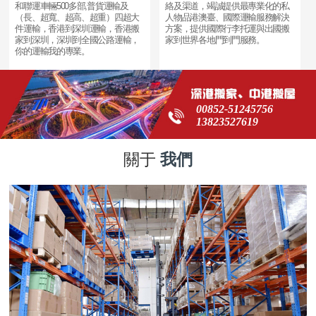
和聯運車輛500多部,普貨運輸及
絡及渠道，竭誠提供最專業化的私
（長、超寬、超高、超重）四超大
人物品港澳臺、國際運輸服務解決
件運輸，香港到深圳運輸，香港搬
方案，提供國際行李托運與出國搬
家到深圳，深圳到全國公路運輸，
家到世界各地門到門服務。
你的運輸我的專業。
00852-51245756
13823527619
關于
我們