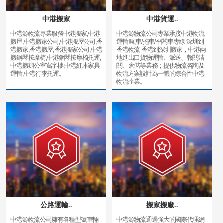
中港搬家
中港貨運..
中港源物流專業服務中港搬家,中港
中港源物流公司專業承接中港物流
搬屋,中港搬家公司,中港搬屋公司,香
運輸 噸車/拖車/平闆車專線 深圳到
港搬家,香港搬屋,香港搬家公司,中港
香港物流 香港到深圳搬家，中港兩
搬鋼琴按摩椅,中港鋼琴按摩椅托運,
地進出口貨物運輸、派送、報關清
中港搬辦公室寫字樓,中港紅木家具
關、倉儲等業務；提供物流咨詢及
運輸,中港行李托運。
物流方案設計為一體的綜合性中港
物流企業。
公路運輸..
搬家搬廠..
中港源物流公司擁有各種型號車輛
中港源物流通過強大的國際代理網