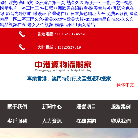
修仙淫交(高h)h文-亞洲綜合第一頁-熱久久久-歐美一性一亂一交一視頻-
國産毛片一區二區三區-日韓亞洲歐美在線觀看-歐美看片-亞洲綜合色在
線-影音先鋒啪啪-暖暖av-台灣佬在線-日本黃色網址大全-免費av影視-國産
精品一區二區三區久久-歐美xxxⅹ性歐美大片-chinese精品自拍hd-久久久
精品視頻在線-老女人性視頻-粉嫩av網-91美女精品
香港電話：00852-51245756
大陸電話：13823527619
專業香港、澳門特別行政區搬遷和搬家
简体中文
關于我們
新聞中心
運營項目
服務案例
客戶服務
人力資源
在線咨詢
聯系我們