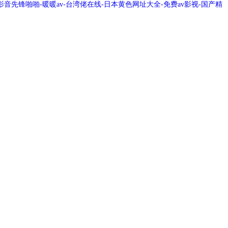
音先锋啪啪-暖暖av-台湾佬在线-日本黄色网址大全-免费av影视-国产精