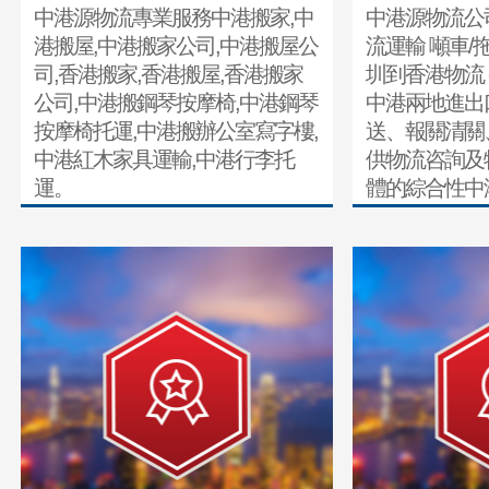
中港源物流專業服務中港搬家,中
中港源物流公
港搬屋,中港搬家公司,中港搬屋公
流運輸 噸車/
司,香港搬家,香港搬屋,香港搬家
圳到香港物流
公司,中港搬鋼琴按摩椅,中港鋼琴
中港兩地進出
按摩椅托運,中港搬辦公室寫字樓,
送、報關清關
中港紅木家具運輸,中港行李托
供物流咨詢及
運。
體的綜合性中