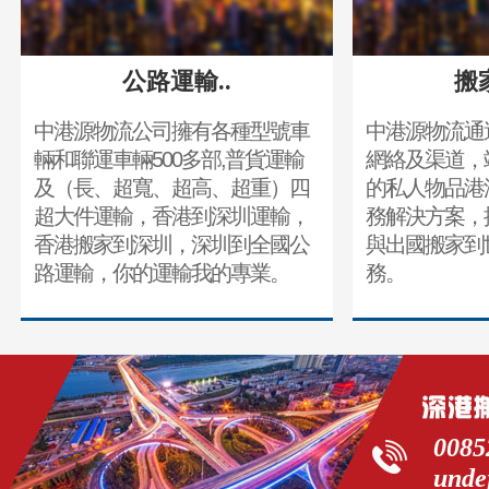
公路運輸..
搬
中港源物流公司擁有各種型號車
中港源物流通
輛和聯運車輛500多部,普貨運輸
網絡及渠道，
及（長、超寬、超高、超重）四
的私人物品港
超大件運輸，香港到深圳運輸，
務解決方案，
香港搬家到深圳，深圳到全國公
與出國搬家到
路運輸，你的運輸我的專業。
務。
0085
unde