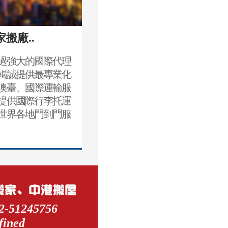
家搬廠..
過強大的國際代理
竭誠提供最專業化
澳臺、國際運輸服
提供國際行李托運
世界各地門到門服
2-51245756
fined