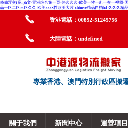
修仙淫交(高h)h文-亚洲综合第一页-热久久久-欧美一性一乱一交一视频-
品一区二区三区久久-欧美xxxⅹ性欧美大片-chinese精品自拍hd-久久久
香港電話：00852-51245756
大陸電話：undefined
專業香港、澳門特別行政區搬
關于我們
新聞中心
運營項目